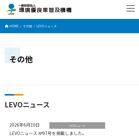
コ
ナ
ン
ビ
テ
ゲ
ン
ー
HOME
その他
LEVOニュース
ツ
シ
へ
ョ
ス
ン
キ
に
ッ
移
その他
プ
動
LEVOニュース
2026年6月10日
LEVOニュース
LEVOニュース №97号を掲載しました。