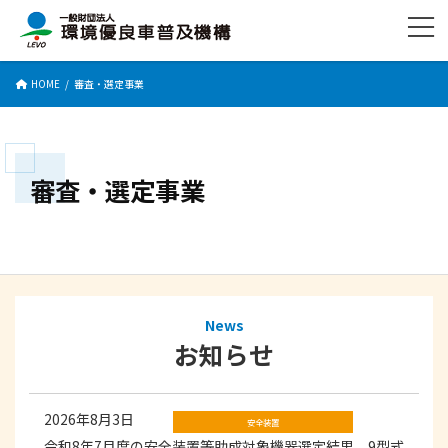
コ
ナ
ン
ビ
テ
ゲ
ン
ー
HOME
審査・選定事業
ツ
シ
へ
ョ
ス
ン
キ
に
ッ
移
審査・選定事業
プ
動
News
お知らせ
2026年8月3日
安全装置
令和8年7月度の安全装置等助成対象機器選定結果 9型式