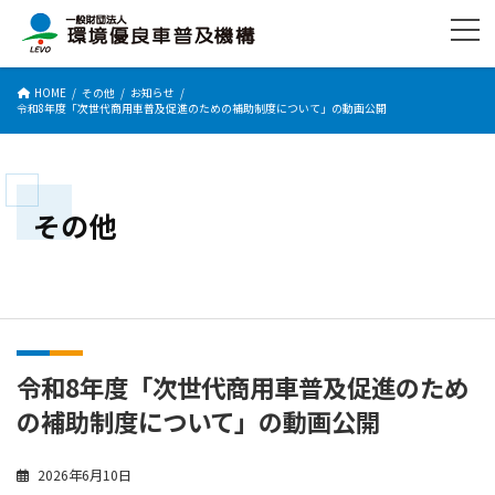
コ
ナ
ン
ビ
テ
ゲ
ン
ー
HOME
その他
お知らせ
ツ
シ
令和8年度「次世代商用車普及促進のための補助制度について」の動画公開
へ
ョ
ス
ン
キ
に
ッ
移
プ
動
その他
令和8年度「次世代商用車普及促進のため
の補助制度について」の動画公開
2026年6月10日