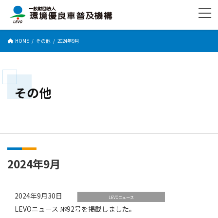
コ
ナ
ン
ビ
テ
ゲ
ン
ー
HOME
その他
2024年9月
ツ
シ
へ
ョ
ス
ン
キ
に
ッ
移
その他
プ
動
2024年9月
2024年9月30日
LEVOニュース
LEVOニュース №92号を掲載しました。