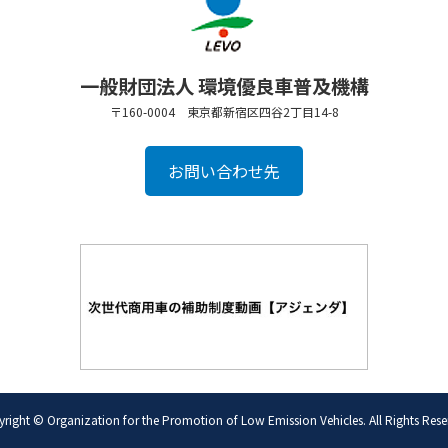
一般財団法人 環境優良車普及機構
〒160-0004 東京都新宿区四谷2丁目14-8
お問い合わせ先
right © Organization for the Promotion of Low Emission Vehicles. All Rights Rese