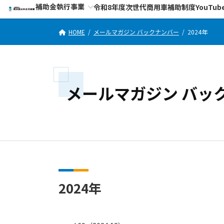
コ
ナ
補助金執行事業
令和8年度次世代商用車補助制度YouTub
ン
ビ
テ
ゲ
HOME
メールマガジン バックナンバー
2024年
ン
ー
ツ
シ
へ
ョ
ス
ン
メールマガジン バッ
キ
に
ッ
移
プ
動
2024年