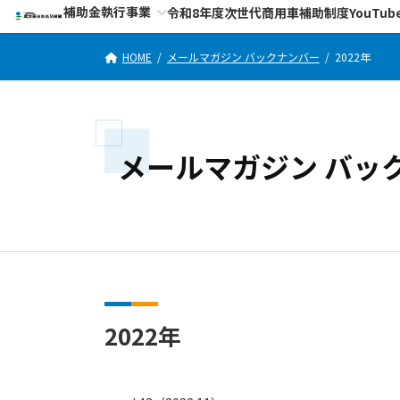
コ
ナ
補助金執行事業
令和8年度次世代商用車補助制度YouTub
ン
ビ
テ
ゲ
HOME
メールマガジン バックナンバー
2022年
ン
ー
ツ
シ
へ
ョ
ス
ン
メールマガジン バッ
キ
に
ッ
移
プ
動
2022年