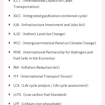
ICCT〈International Council on Clean
Transportation〉
IGCC〈Integrated gasification combined-cycle〉
IIJA〈Infrastructure Investment and Jobs Act〉
ILUC〈Indirect Land Use Change〉
IPCC〈Intergovernmental Panel on Climate Change〉
IPHE〈International Partnership for Hydrogen and
Fuel Cells in the Economy〉
IRA〈Inflation Reduction Act〉
ITF〈International Transport Forum〉
LCA〈Life cycle analysis / Life cycle assessment〉
LCFS〈Low carbon Fuel Standard〉
LFP〈Lithium iron phosphate〉