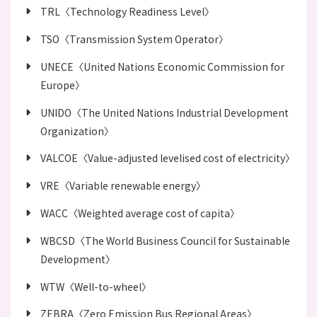
TRL〈Technology Readiness Level〉
TSO〈Transmission System Operator〉
UNECE〈United Nations Economic Commission for
Europe〉
UNIDO〈The United Nations Industrial Development
Organization〉
VALCOE〈Value-adjusted levelised cost of electricity〉
VRE〈Variable renewable energy〉
WACC〈Weighted average cost of capita〉
WBCSD〈The World Business Council for Sustainable
Development〉
WTW〈Well-to-wheel〉
ZEBRA〈Zero Emission Bus Regional Areas〉