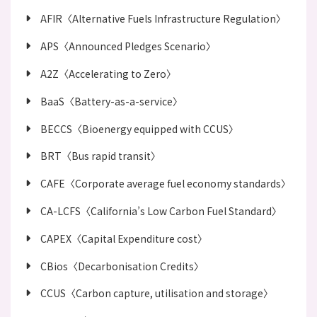
AFIR〈Alternative Fuels Infrastructure Regulation〉
APS〈Announced Pledges Scenario〉
A2Z〈Accelerating to Zero〉
BaaS〈Battery-as-a-service〉
BECCS〈Bioenergy equipped with CCUS〉
BRT〈Bus rapid transit〉
CAFE〈Corporate average fuel economy standards〉
CA-LCFS〈California’s Low Carbon Fuel Standard〉
CAPEX〈Capital Expenditure cost〉
CBios〈Decarbonisation Credits〉
CCUS〈Carbon capture, utilisation and storage〉