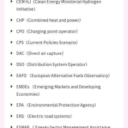
CEM H₂I〈Clean Energy Ministerial Hydrogen
Initiative〉
CHP〈Combined heat and power〉
CPO〈Charging point operator〉
CPS〈Current Policies Scenario〉
DAC〈Direct air capture〉
DSO〈Distribution System Operator〉
EAFO 〈European Alternative Fuels Observatory〉
EMDEs 〈Emerging Markets and Developing
Economies〉
EPA 〈Environmental Protection Agency〉
ERS 〈Electric road systems〉
ESMAP 〈 Energy Sector Management Assistance