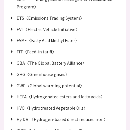
Program〉
ETS〈Emissions Trading System〉
EVI 〈Electric Vehicle Initiative〉
FAME〈Fatty Acid Methyl Ester〉
FiT〈Feed-in tariff〉
GBA〈The Global Battery Alliance〉
GHG〈Greenhouse gases〉
GWP〈Global warming potential〉
HEFA〈Hydrogenated esters and fatty acids〉
HVO〈Hydrotreated Vegetable Oils〉
H₂-DRI〈Hydrogen-based direct reduced iron〉