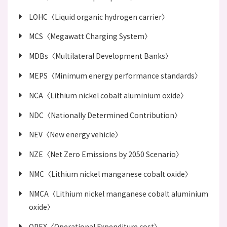
LOHC〈Liquid organic hydrogen carrier〉
MCS〈Megawatt Charging System〉
MDBs〈Multilateral Development Banks〉
MEPS〈Minimum energy performance standards〉
NCA〈Lithium nickel cobalt aluminium oxide〉
NDC〈Nationally Determined Contribution〉
NEV〈New energy vehicle〉
NZE〈Net Zero Emissions by 2050 Scenario〉
NMC〈Lithium nickel manganese cobalt oxide〉
NMCA〈Lithium nickel manganese cobalt aluminium
oxide〉
OPEX〈Operational Expenditure cost〉