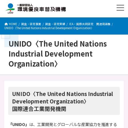
コ
ナ
ン
ビ
テ
ゲ
ン
ー
HOME
調査・研究事業
調査・研究実績
IEA・国際共同研究 関連用語集
ツ
シ
UNIDO〈The United Nations Industrial Development Organization〉
へ
ョ
ス
ン
UNIDO〈The United Nations
キ
に
ッ
移
Industrial Development
プ
動
Organization〉
UNIDO〈The United Nations Industrial
Development Organization〉
国際連合工業開発機関
「UNIDO」
は、工業開発とグローバルな産業協力を推進する