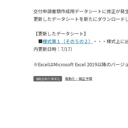
交付申請書類作成用データシートに修正が発
更新したデータシートを新たにダウンロード
【更新したデータシート】
■
様式第１（その５の２）
・・・様式上に
内更新日時：7/17）
※ExcelはMicrosoft Excel 2019以降
電動化・補正予算
補助金執行-事業名