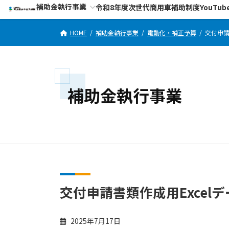
コ
ナ
補助金執行事業
令和8年度次世代商用車補助制度YouTub
ン
ビ
テ
ゲ
HOME
補助金執行事業
電動化・補正予算
交付申請
ン
ー
ツ
シ
へ
ョ
ス
ン
補助金執行事業
キ
に
ッ
移
プ
動
交付申請書類作成用Exce
2025年7月17日