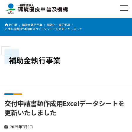
コ
ナ
ン
ビ
テ
ゲ
ン
ー
HOME
補助金執行事業
電動化・補正予算
ツ
シ
交付申請書類作成用Excelデータシートを更新いたしました
へ
ョ
ス
ン
キ
に
ッ
移
プ
動
補助金執行事業
交付申請書類作成用Excelデータシートを
更新いたしました
2025年7月8日