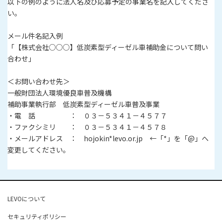
以下の例のように法人名及び応募予定の事業名を記入してくださ
い。
メール件名記入例
「【株式会社○○○】低炭素型ディーゼル車補助金について問い
合わせ」
＜お問い合わせ先＞
一般財団法人環境優良車普及機構
補助事業執行部 低炭素型ディーゼル車普及事業
・電 話 ： ０３－５３４１－４５７７
・ファクシミリ ： ０３－５３４１－４５７８
・メールアドレス ： hojokin*levo.or.jp ←「*」を「@」へ
変更してください。
LEVOについて
セキュリティポリシー