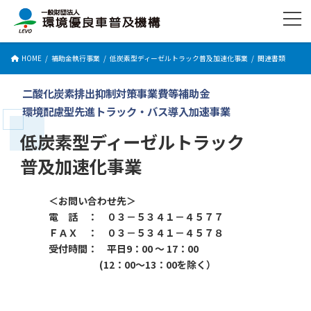
コ
ナ
ン
ビ
テ
ゲ
ン
ー
HOME
補助金執行事業
低炭素型ディーゼルトラック普及加速化事業
関連書類
ツ
シ
へ
ョ
ス
ン
二酸化炭素排出抑制対策事業費等補助金
キ
に
環境配慮型先進トラック・バス導入加速事業
ッ
移
プ
動
低炭素型ディーゼルトラック
普及加速化事業
＜お問い合わせ先＞
電 話 ： ０３－５３４１－４５７７
ＦＡＸ
：
０３－５３４１－４５７８
受付時間
： 平日9：00 ～ 17：00
(12：00～13：00を除く）