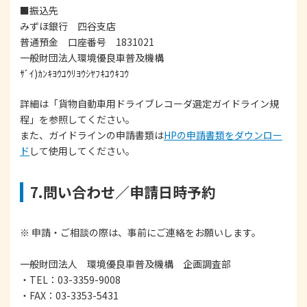
■振込先
みずほ銀行 四谷支店
普通預金 口座番号 1831021
一般財団法人環境優良車普及機構
ｻﾞｲ)ｶﾝｷﾖｳﾕｳﾘﾖｳｼﾔﾌｷﾕｳｷｺｳ
詳細は「貨物自動車用ドライブレコーダ選定ガイドライン規
程」を参照してください。
また、ガイドラインの申請書類は
HPの申請書類をダウンロー
ド
して使用してください。
7.問い合わせ／申請日時予約
※ 申請・ご相談の際は、事前にご連絡をお願いします。
一般財団法人 環境優良車普及機構 企画調査部
・TEL：03-3359-9008
・FAX：03-3353-5431