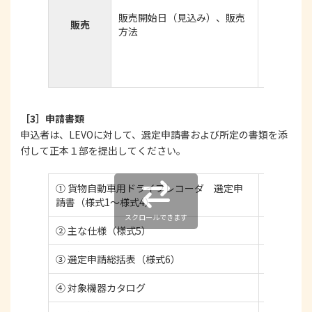
・選定さ
販売開始日（見込み）、販売
は代理店
販売
方法
が行う「
対応や、
体制が整
の案内が
［3］申請書類
申込者は、LEVOに対して、選定申請書および所定の書類を添
付して正本１部を提出してください。
① 貨物自動車用ドライブレコーダ 選定申
品質保証
請書（様式1～様式4）
スクロールできます
② 主な仕様（様式5）
Excel
③ 選定申請総括表（様式6）
Excel
④ 対象機器カタログ
ー