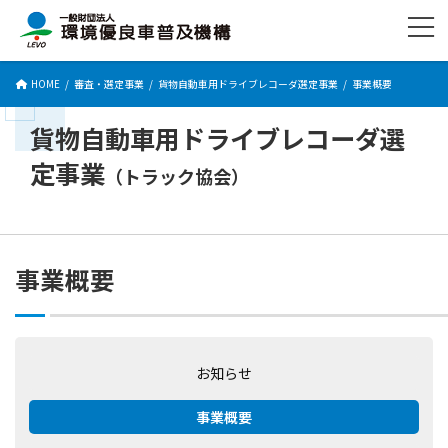
コ
ナ
ン
ビ
テ
ゲ
ン
ー
HOME
審査・選定事業
貨物自動車用ドライブレコーダ選定事業
事業概要
ツ
シ
へ
ョ
ス
ン
貨物自動車用ドライブレコーダ選
キ
に
定事業
ッ
移
（トラック協会）
プ
動
事業概要
お知らせ
事業概要