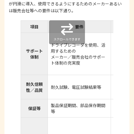
が円滑に導入、使用できるようにするためのメーカーあるい
は販売会社等への要件は以下通り。
項目
要件
・ドライ
スクロールできます
ドライブレコーダを使用、活
のは、使
サポート
用するための
び活用に
体制
メーカー／販売会社のサポー
・ドライ
ト体制の充実度
のは、機
あること
・自動車
耐久信頼
耐久試験、電圧試験結果等
信頼性を
性／品質
認試験等
製品保証期間、部品保存期間
・製作又
保証等
等
品保存期
・選定結
と。