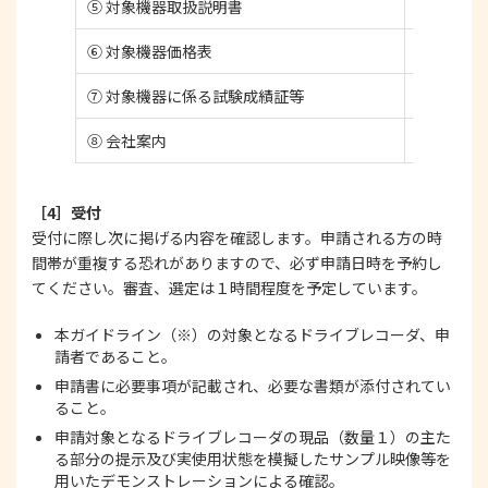
⑤ 対象機器取扱説明書
ー
⑥ 対象機器価格表
標準的な
⑦ 対象機器に係る試験成績証等
ー
⑧ 会社案内
ー
［4］受付
受付に際し次に掲げる内容を確認します。申請される方の時
間帯が重複する恐れがありますので、必ず申請日時を予約し
てください。審査、選定は１時間程度を予定しています。
本ガイドライン（※）の対象となるドライブレコーダ、申
請者であること。
申請書に必要事項が記載され、必要な書類が添付されてい
ること。
申請対象となるドライブレコーダの現品（数量１）の主た
る部分の提示及び実使用状態を模擬したサンプル映像等を
用いたデモンストレーションによる確認。