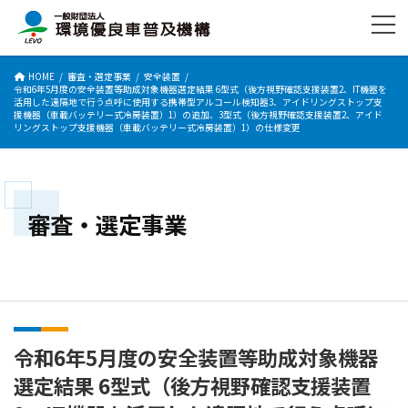
コ
ナ
ン
ビ
テ
ゲ
ン
ー
HOME
審査・選定事業
安全装置
ツ
シ
令和6年5月度の安全装置等助成対象機器選定結果 6型式（後方視野確認支援装置2、IT機器を
へ
ョ
活用した遠隔地で行う点呼に使用する携帯型アルコール検知器3、アイドリングストップ支
援機器（車載バッテリー式冷房装置）1）の追加、3型式（後方視野確認支援装置2、アイド
ス
ン
リングストップ支援機器（車載バッテリー式冷房装置）1）の仕様変更
キ
に
ッ
移
プ
動
審査・選定事業
令和6年5月度の安全装置等助成対象機器
選定結果 6型式（後方視野確認支援装置