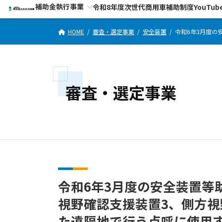
コ
ナ
補助金執行事業
令和8年度次世代商用車補助制度YouTub
ン
ビ
テ
ゲ
HOME
審査・選定事業
安全装置
令和6年3月度の
ン
ー
ツ
シ
へ
ョ
ス
ン
審査・選定事業
キ
に
ッ
移
プ
動
令和6年3月度の安全装置等
視野確認支援装置3、側方視
た遠隔地で行う点呼に使用