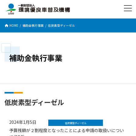
コ
ナ
ン
ビ
テ
ゲ
ン
ー
HOME
補助金執行事業
低炭素型ディーゼル
ツ
シ
へ
ョ
ス
ン
キ
に
ッ
移
補助金執行事業
プ
動
低炭素型ディーゼル
2024年1月5日
低炭素型ディーゼル
予算残額が２割程度となったことによる申請の取扱いについ