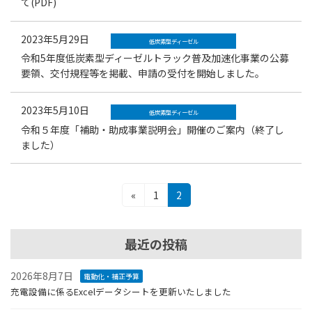
て(PDF)
2023年5月29日
低炭素型ディーゼル
令和5年度低炭素型ディーゼルトラック普及加速化事業の公募
要領、交付規程等を掲載、申請の受付を開始しました。
2023年5月10日
低炭素型ディーゼル
令和５年度「補助・助成事業説明会」開催のご案内（終了し
ました）
投
固
固
«
1
2
定
定
稿
ペ
ペ
ナ
ー
ー
最近の投稿
ジ
ジ
ビ
2026年8月7日
電動化・補正予算
ゲ
充電設備に係るExcelデータシートを更新いたしました