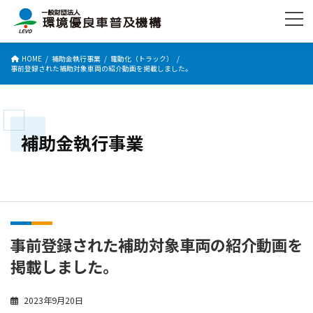
コ
ナ
ン
ビ
テ
ゲ
ン
ー
HOME
補助金執行事業
電動化（トラック）
ツ
シ
事前登録された補助対象車両の紹介動画を掲載しました。
へ
ョ
ス
ン
キ
に
ッ
移
プ
動
補助金執行事業
事前登録された補助対象車両の紹介動画を
掲載しました。
2023年9月20日