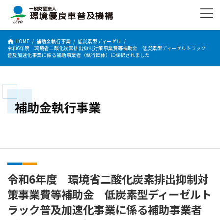
コ
ナ
ン
ビ
テ
ゲ
ン
ー
HOME
補助金執行事業
低炭素型ディーゼル
ツ
シ
令和6年度 環境省二酸化炭素排出抑制対策事業費等補助金 低炭素型ディーゼルトラック
へ
ョ
普及加速化事業に係る補助事業者（執行団体）に採択されました
ス
ン
キ
に
ッ
移
プ
動
補助金執行事業
令和6年度 環境省二酸化炭素排出抑制対
策事業費等補助金 低炭素型ディーゼルト
ラック普及加速化事業に係る補助事業者